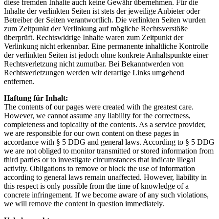
diese fremden Inhalte auch keine Gewähr übernehmen. Für die
Inhalte der verlinkten Seiten ist stets der jeweilige Anbieter oder
Betreiber der Seiten verantwortlich. Die verlinkten Seiten wurden
zum Zeitpunkt der Verlinkung auf mögliche Rechtsverstöße
überprüft. Rechtswidrige Inhalte waren zum Zeitpunkt der
Verlinkung nicht erkennbar. Eine permanente inhaltliche Kontrolle
der verlinkten Seiten ist jedoch ohne konkrete Anhaltspunkte einer
Rechtsverletzung nicht zumutbar. Bei Bekanntwerden von
Rechtsverletzungen werden wir derartige Links umgehend
entfernen.
Haftung für Inhalt:
The contents of our pages were created with the greatest care.
However, we cannot assume any liability for the correctness,
completeness and topicality of the contents. As a service provider,
we are responsible for our own content on these pages in
accordance with § 5 DDG and general laws. According to § 5 DDG
we are not obliged to monitor transmitted or stored information from
third parties or to investigate circumstances that indicate illegal
activity. Obligations to remove or block the use of information
according to general laws remain unaffected. However, liability in
this respect is only possible from the time of knowledge of a
concrete infringement. If we become aware of any such violations,
we will remove the content in question immediately.