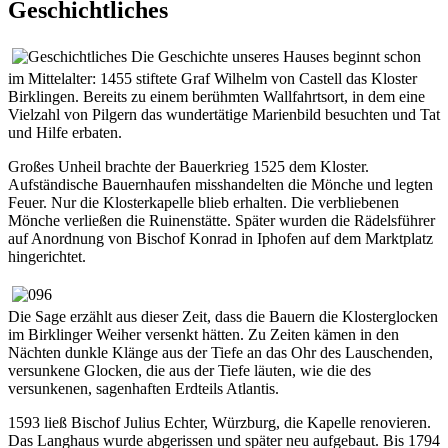
Geschichtliches
Die Geschichte unseres Hauses beginnt schon
im Mittelalter: 1455 stiftete Graf Wilhelm von Castell das Kloster
Birklingen. Bereits zu einem berühmten Wallfahrtsort, in dem eine
Vielzahl von Pilgern das wundertätige Marienbild besuchten und Tat
und Hilfe erbaten.
Großes Unheil brachte der Bauerkrieg 1525 dem Kloster.
Aufständische Bauernhaufen misshandelten die Mönche und legten
Feuer. Nur die Klosterkapelle blieb erhalten. Die verbliebenen
Mönche verließen die Ruinenstätte. Später wurden die Rädelsführer
auf Anordnung von Bischof Konrad in Iphofen auf dem Marktplatz
hingerichtet.
Die Sage erzählt aus dieser Zeit, dass die Bauern die Klosterglocken
im Birklinger Weiher versenkt hätten. Zu Zeiten kämen in den
Nächten dunkle Klänge aus der Tiefe an das Ohr des Lauschenden,
versunkene Glocken, die aus der Tiefe läuten, wie die des
versunkenen, sagenhaften Erdteils Atlantis.
1593 ließ Bischof Julius Echter, Würzburg, die Kapelle renovieren.
Das Langhaus wurde abgerissen und später neu aufgebaut. Bis 1794